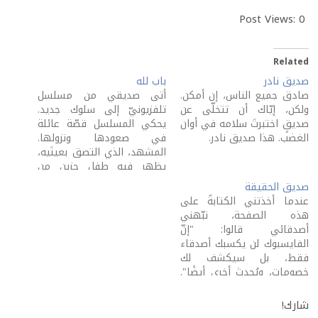
Post Views:
0
Related
صديق نادر
باب لله
صادق جميع الناس، إن أمكن.
أتى صديقي من مسلسل
ولكن، إيّاك أن تتخلّى عن
تلفزيونيّ إلى سلوك جديد.
صديقٍ اختبرتَ سلامه في أوان
يحكي المسلسل قصّة عائلة
الغضب. هذا صديق نادر.
في صعودها ونزولها.
المشهد، الذي التصق بعينَيه،
يظهر فيه طفل حزين من
غياب أبيه عن حفلة مواهب،
صديق الحقيقة
أعدّتها مدرسته، كانت له
عندما أخذتني الكتابةُ على
مشاركة فيها. رأى، صديقي
هذه الصفحة، نبّهني
وطفل المسلسل معه، أنّ
أصدقائي قالوا: "إنّ
الأهالي كانوا كلّهم يشغلون
الفايسبوك لن يكسبك أصدقاء
مقاعد مسرح المدرسة. كلّهم
فقط، بل سيكشف لك
خصوماتٍ، ويُحدث أخرى أيضًا".
هذا جعلني أعتبر الفايسبوك
وسيلة اتّصال هنا ووسيلة
شارك!
انفصال هناك. شيء لا أحد