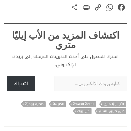
PrintFriendly
Share
WhatsApp
Copy
Facebook
يتمنّاه. لكنّه واقع. لا أتملَّصُ
من مسؤوليّتي عن أنّ ما
Link
أكتبه، في بعض الأحيان، قد…
اكتشاف المزيد من الأب إيليّا
متري
اشترك للحصول على أحدث التدوينات المرسلة إلى بريدك
الإلكتروني.
كتابة بريدك الإلكتروني...
اشتراك
الأب إيليّا متري
السّاعة التّاسعة
الكنيسة
خاطرة يوميّة
على طريق السّلام
فايسبوك