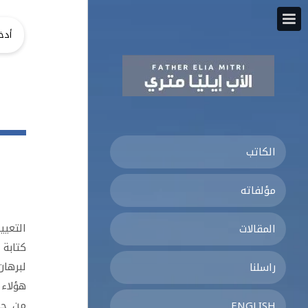
الكاتب
مؤلفاته
التعيي
المقالات
كتابة 
لبرهان
راسلنا
هؤلاء 
من حيا
ENGLISH