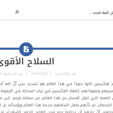
السلاح الأقوى
الأب إيليّا (متري)
20/10/2024
في
على طريق الس
د لقدّيسين كانوا جنودًا في هذا العالم هو تشديد على أنّ الله أ
سيرهم وإيقوناتهم. إظهار القدّيسين في ثياب الجنديّة، في الإيقونة مث
 النعمة التي تنقل الإنسان من هذا العالم، من مملكة قيصر، إلى ملك
الشجعان، لم تأتهم بفعل التحاقهم بخدمة هذا العالم ورؤسائه، بل 
تهم، أنّ عليهم أن يختاروا بينه وبين العالم. الجنود الشهداء ل