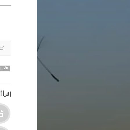
كتابة بريدك ا
الأب إي
إقرأ أي