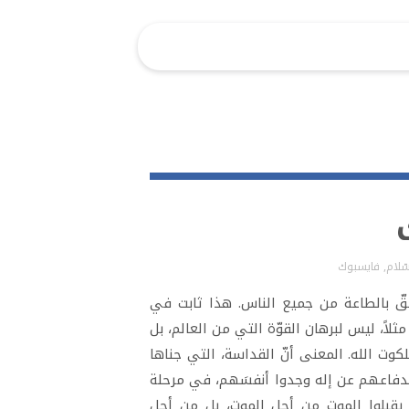
ّلام
,
فايسبوك
حقّ بالطاعة من جميع الناس. هذا ثابت في
لاً، ليس لبرهان القوّة التي من العالم، بل
وت الله. المعنى أنّ القداسة، التي جناها
لدفاعهم عن إله وجدوا أنفسَهم، في مرحلة
م يقبلوا الموت من أجل الموت، بل من أجل