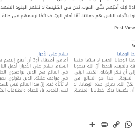
ة لإله أحبّهم حتّى الموت. نحن في الكنيسة لا نظهر الجنود الشهداء،
نوا باتّجاه الناس. هم حماتنا. أمّا أمام الربّ، فدائمًا نرسمهم في حالة
Post View
R
ظ الوصايا
سلام على الأحرار
جعنا الوصايا العشر لا سيّما منها
أمامي أصدقاء أودّ أن أدفع إليهم ه
قة بالقريب، نلاحظ أنّ الله يدعونا
السلام. سلام على الأحرار! أجمل الن
ى أن ننكر الرذيلة. الكذب. الزنى.
في العالم هم الذين يواجهون الظ
. السرقة… هذا هو الشائع في
في مواقف علنيّة، الذين يقولون، بص
 لكنّ الله، بعرض هذه الوصايا، لا
لا تأتأة فيه، إنّ هذا العالم ليس للسح
ن يكسرنا بذكر خطايانا المتعِبة،
ليس للموت، بل للحياة وانطلاقات الحرّي
يشجّعنا على خيار الفضيلة. من
التي ترقّي الحياة إلى قصدها الموضو
 أن نستقبح الرذيلة،…
كلّ إنسان هو إنسان كامل.…
PrintFriendly
Share
WhatsApp
Copy
Faceboo
Link