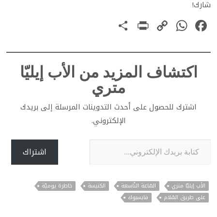
من كارثة فعليّة سبّبها خلاف
شارك!
مستفحل بينه وبين زوجته. لا
PrintFriendly
Share
WhatsApp
Copy
Facebook
أهمّش قدرة الإنسان، رجلاً
كان أو امرأة، على…
Link
اكتشاف المزيد من الأب إيليّا
متري
اشترك للحصول على أحدث التدوينات المرسلة إلى بريدك
الإلكتروني.
كتابة بريدك الإلكتروني...
اشتراك
الأب إيليّا متري
السّاعة التّاسعة
الكنيسة
خاطرة يوميّة
على طريق السّلام
فايسبوك