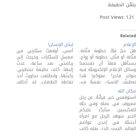
يثمّن الحقيقة.
Post Views:
121
Related
الإعلام
لبنان الإنسان!
هل خبرُ فكّ خطوبة فنّانة،
أمس، أوقفتُ سيّارتي في
فنّانة أو فنّان، خطوبة أو زواج،
مغسلٍ للسيّارات، وخرجتُ إلى
يستأهل فعلاً أن تقتحمنا
رياضتي. بعد ساعة، عدتُ
وسائل الإعلام الإلكترونيّة فيه
إليها. كانت نظيفةً تنتظرني.
بتواتر فاجر؟ عفوكم! هذا
ركبتُها، وانطلقت. تجاوزتُ أحد
توظيفُ الإنسانِ نفسَهُ في
تقاطع الطرقات. لم أخالف
خدمة التفاهة! ربّما كان الخبر
قانون السير. لكنّي أزعجتُ
مكان الله
يسلّي أناسًا أو يطلبونه رغبةً
فتًى كان في سيّارته. رفع يدًا
استوقفني خبر، قرأتُهُ، عن رجل
في معرفة أحوال أناس
في وجهي، وفي الأخرى
معروف في عمله وفي حبّه
يحبّونهم فعلاً. ولكن، هل هذا
أطلق بوق سيّارته كما لو أنّه
للقدّيسين. سأردّد عليكم
زمان موافق؟ نحن نحيا…
يصارع السماء والأرض! لم
الخبر. شوهد الرجل مع امرأة
أتبعه في…
أجنبيّة في إحدى عواصم
العالم. التبرير، الذي نقله كاتب
الخبر عنه، أنّ المرأة انتشلته