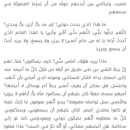
شفيت. وتركاني بين أيديهم خوفًا من أن يُحرَما العضويّة في
مجمعهم.
ما هذا الذي يحدث حولي؟ لِمَ، مذ بتُّ أرى، بتُّ وحدي؟
كلّهم تخلّوا عنّي، كلّهم حتّى أمّي وأبي! يا لهذا العالم الذي
أخذتُ أراه! يا له من عالم أعمى! لا يرى، ولا يسمع، ولا يريد أحدًا
أن يسمع، ويرى!
ماذا يريد هؤلاء الناس منّي؟ كيف يصدّقون؟ قلتُ لهم
إنّ رجلاً التقى بي على طريق لم أرَها من قَبْلُ. كلّ ما أعرفه عنه،
(إلى اسمه)، يداه اللتان لمستاني، وصوته الذي أمرني بأن أذهب،
واغتسل. هل يمكن أن يعرف أعمى رجلاً آخر بوسائل لا أعرفها؟
أمرهم مضحك فعلاً! كان عليهم أن يصدّقوا. فأنا بتُّ أراهم لا يرون!
والأعمى سبل تواصله معروفة؟ يبدو أنّهم يفوقون ما كنتُ عليه!
لو كانوا فاقدي البصر، لكان عليهم أن يسمعوني، ويصدّقوني.
كلّ ما يفعلونه أنّهم يضجّون حولي، ويقودونني كما لو إلى
محاكمة. هل أغضبهم شفائي، أو أنّه تمّ في السبت؟ ماذا فعلوا