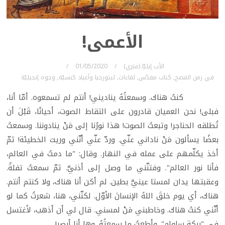
الأعمى!
الأب إيليّا (متري)
01/05/2020
في
زمن الفصح
,
كتاب مقدّس
,
لقاءات
,
ليتورجيا وأعياد كنسيّة
,
وجوه إنجيليّة
كنتُ هناك. وسمعتُهُ يناديني! أنتم لم تسمعوه. أمّا أنا،
فبلى! نحن العميان قادرون على التقاط الصوت، أحيانًا، قَبْلَ أن
تُطلقه الحناجر! وتبعتُ الصوت! هذا نورُنا إلى مَنْ ينادوننا. وسمعتُ
بعضًا يسألون مَنْ ناداني عنّي. وردّ عنّي أنّني وريث الخطيئة! ثمّ
أخذ يكلّمهم على عمله في النهار. وقال: "ما دمتُ في العالم،
فأنا نور العالم". وفتنّني ما وصل إلى أذنيَّ. ثمّ سمعتُ تفلةً.
وعقبتها يدان لمستا عينيَّ بطين. لم أكن أنا هناك، ولا كنتم أنتم.
هناك، أي يوم خلقَ اللهُ الإنسانَ الأوّل. لكنّني، هنا، شعرتُ كما لو
أنّني كنتُ هناك. وخاطبني مَنْ لمسني. قال لي أن أذهب، لأغتسل
في "بركة سلوام". وأطعتُ ما سمعتُهُ. وها أنا أبصر!