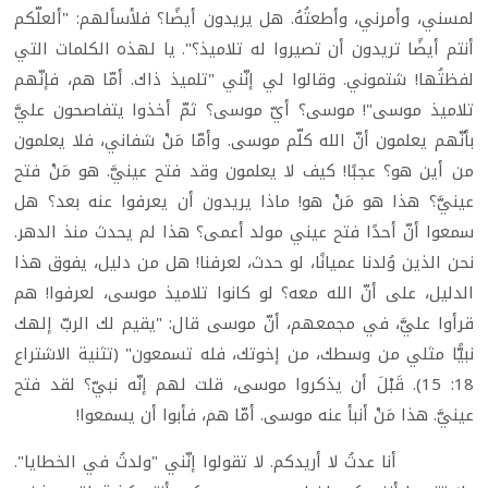
لمسني، وأمرني، وأطعتُهُ. هل يريدون أيضًا؟ فلأسألهم: "ألعلّكم
أنتم أيضًا تريدون أن تصيروا له تلاميذ؟". يا لهذه الكلمات التي
لفظتُها! شتموني. وقالوا لي إنّني "تلميذ ذاك. أمّا هم، فإنّهم
تلاميذ موسى"! موسى؟ أيّ موسى؟ ثمّ أخذوا يتفاصحون عليَّ
بأنّهم يعلمون أنّ الله كلّم موسى. وأمّا مَنْ شفاني، فلا يعلمون
من أين هو؟ عجبًا! كيف لا يعلمون وقد فتح عينيَّ. هو مَنْ فتح
عينيَّ؟ هذا هو مَنْ هو! ماذا يريدون أن يعرفوا عنه بعد؟ هل
سمعوا أنّ أحدًا فتح عيني مولد أعمى؟ هذا لم يحدث منذ الدهر.
نحن الذين وُلدنا عميانًا، لو حدث، لعرفنا! هل من دليل، يفوق هذا
الدليل، على أنّ الله معه؟ لو كانوا تلاميذ موسى، لعرفوا! هم
قرأوا عليَّ، في مجمعهم، أنّ موسى قال: "يقيم لك الربّ إلهك
نبيًّا مثلي من وسطك، من إخوتك، فله تسمعون" (تثنية الاشتراع
18: 15). قَبْلَ أن يذكروا موسى، قلت لهم إنّه نبيّ؟ لقد فتح
عينيَّ. هذا مَنْ أنبأ عنه موسى. أمّا هم، فأبوا أن يسمعوا!
أنا عدتُ لا أريدكم. لا تقولوا إنّني "ولدتُ في الخطايا".