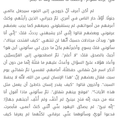
لم أكن أعرف أنّ خروجي إلى الضوء سيجعل عالمي
جنونًا. أوّلاً، حار الناس في أمري. ثمّ جيراني، الذين رأيتُهم، وكنتُ
أعرفهم من أصواتهم، لم يستقبلوني جميعهم كما يجب. بعضهم
عرفوني. وبعضهم قالوا إنّني آخر يشبهني. رددتُ. قلتُ: "إنّي أنا
هو". وبدأت مجادلات حسبتُ أنّها لن تنتهي. "كيف انفتحت عيناك"،
سألوني. قلتُ يسوع. وأخبرتُهم بكلّ ما جرى لي. سألوني: أين هو؟
أجبتُ بالصدق. قلتُ: "لا أعلم". ثمّ اصطحبوني إلى الفرّيسيّين.
وأعاد هؤلاء عليَّ السؤال. وأعدتُ عليهم ما قلتُهُ إنّما من دون أن
أذكر اسم مَنْ شفاني. حفظتُهُ، أمامهم، لنفسي! تمّ شفائي يوم
سبت. فقال بعضهم إنّ: "هذا الإنسان ليس من الله، لأنّه لا يحفظ
السبت". وآخرون قالوا: "كيف يقدر إنسان خاطئ أن يعمل مثل
هذه الآيات؟". "فوقع بينهم شقاق". ثمّ سألوني ماذا أقول أنا
عنه من حيث إنّه فتح عينيَّ. لم أَخَفْ، ولم أُخْفِ. أجبتهم جهارًا:
"إنّه نبيّ". لم يصدّق اليهود عنّي أنّني كنتُ أعمى، فأبصرت.
فدعوا أبويَّ، وسألوهما عنّي. عرفاني. لكنّهما لم يعرفا كيف