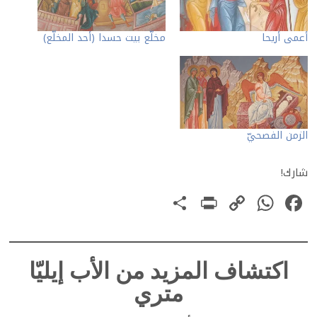
أعمى أريحا
مخلّع بيت حسدا (أحد المخلّع)
الزمن الفصحيّ
شارك!
PrintFriendly
Share
WhatsApp
Copy
Facebook
Link
اكتشاف المزيد من الأب إيليّا
متري