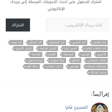
اشترك للحصول على أحدث التدوينات المرسلة إلى بريدك
الإلكتروني.
كتابة بريدك الإلكتروني...
اشتراك
آحاد الفصح
أحد الأعمى
أحد السامريّة
أحد المخلّع
أحد توما
أحد حاملات الطيب
أعمى أريحا
أناجيل القيامة
إنجيل الأعمى
الأعمى
الإنجيل
السامريّة
الفصح
القيامة
الكتاب المقدّس
المخلّع
بركة سلوام
توما الرسول
شخصيّات إنجيليّة
فوتيني
كتاب مقدّس
مجلّة النّور
وجوه إنجيليّة
إقرأ أيضاً :
المسيح قام!