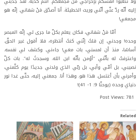
ولا تتعبوا أنفسكم بإخراجي من مجمعكم. أنتم كذبة. لقد جذبني
إليه أنّه ردّ عنّي أنّني وريث الخطيئة. أنا أصدّق مَنْ شفاني. إنّه هو
مجمعي!
أمّا مَنْ شفاني، فكان يعلم بكلّ ما جرى لي. إنّه المبصر
وحده! وجدني. إن قلتُ إنّني كنتُ أنتظره، فلا أقول غير الحقّ.
أساسًا، منذ أن لمسني، بات معي! جاءني. وكشف لي نفسه.
واعترفتُ له بأنّني "أؤمن بأنّه ابن الله. وسجدتُ له". بات كلّ
نصيبي، بل أمّي وأبي، بل ربّي الذي ولدني جديدًا يوم كلّمني،
وأمرني بأن أغتسل. هذا هو. وهذا أنا. جمعني إليه، حتّى غدا نور
دنياي وحده (يوحنّا 9: 1- 41)!
Post Views:
781
Related