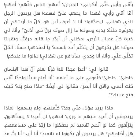
بأمّي وأبي حتّى أنكراني؟ الجيران؟ أفهم! الناس كلّهم؟ أفهم!
أمّا أمّي وأبي، فهذا ما يصعب عليَّ فهمه! هل يريدون الرجل
الذي شفاني، ليصدّقوا؟ أنا لا أعرف أين هو. كلّ ما أردتهم أن
يعرفوه قلتُهُ: يديه وصوته! ما زال صوته يرنّ في أذنيّ؟ وأنا، لي
خبرة كلّ عميان الأرض، يمكنني أن أردّد ما قاله حرفيًّا، وتقريبًا
صوته! هل يكرهون أن يتكلّم أحد باسمه؟ يا لحقدهم! حسنًا، الكلّ
تخلّى عنّي. وأنا، أنا وحدي، سأدافع عن شفائي! هاتوا ما عندكم!
قالوا لي: "أعطِ مجدًا لله! فإنّا نعلم أنّ هذا الإنسان
خاطئ". خاطئ! كلّموني على ما أعلمه. "أنا أعلم شيئًا واحدًا أنّني
كنت أعمى، والآن أنا أبصر". فقالوا لي أيضًا: "ماذا صنع بك؟ كيف
فتح عينيك؟".
ماذا يريد هؤلاء منّي بعدُ؟ كلّمتهم، ولم يسمعوا. لماذا
يريدونني أن أعيد عليهم ما جرى؟ انتهى! لن أعيد! لا يستأهلون.
يتزلّفون كما لو أنّهم تلاميذ لم يحفظوا ما رُدِّدَ على مسامعهم.
هل أظلمهم؟ هل يريدون أن يكونوا له تلاميذ؟ أنا أريد! أنا بتُّ مذ