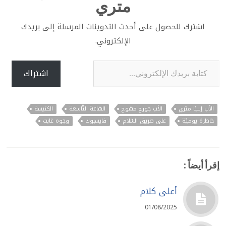
متري
اشترك للحصول على أحدث التدوينات المرسلة إلى بريدك
الإلكتروني.
كتابة بريدك الإلكتروني...
اشتراك
الأب إيليّا متري
الأب جورج مسّوح
السّاعة التّاسعة
الكنيسة
خاطرة يوميّة
على طريق السّلام
فايسبوك
وجوه غابت
إقرأ أيضاً :
أعلى كلام
01/08/2025