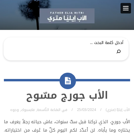
الأب جورج مسّوح
الأب إيليّا (متري)
25/03/2024
في
السّاعة التّاسعة
,
فايسبوك
,
وجوه
الأب جورج، الذي تركنا قبل ستّ سنوات، عاش حياته رجلاً يعرف ما
يختاره وما يأباه. لن أعدّد لكم اليوم كلّ ما عُرف من اختياراته.