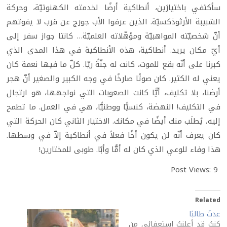
سأكتفي باختيارَين، أنطاكية أرضًا لخدمته الكهنوتيّة، وحركة
الشبيبة الأرثوذكسيّة. الذين عرفوا الأب جورج عن قرب لا يفوتهم
أنّ شخصيّته المواهبيّة ومؤهّلاته العلميّة… كانتا جواز سفر إلى
أيّ مكان يريد. أنطاكية، هذه الأنطاكية في هذا المدى الذي
كبرنا على أنّه بقع للموت، كانت له جنّةً ريّا. كلّ ما فيها نعمة كان
يعني له الكثير. كان صوتًا صارخًا في وجه الكبير والصغير أنّ هجر
أرضنا، بلا تكليف، أيًّا كانت الصعوبات التي نواجهها، هو ارتجال
في التكليف! النهضة، كنسيًّا ووطنيًّا، هي في العمل. ما تطمح
إليه، يُطلَب منك أيضًا في مكانك. الاختيار الثاني كان الحركة التي
كان يعرف أنّه لن يكون أخًا فعلاً في أنطاكية إلاّ في وسطها.
هذا وفاء للوعي الذي كان له أمًّا وأبًا. طوبى للمختارين!
Post Views:
9
Related
عدتُ طالبًا
كنتُ قد أعلنتُ استعفائي من