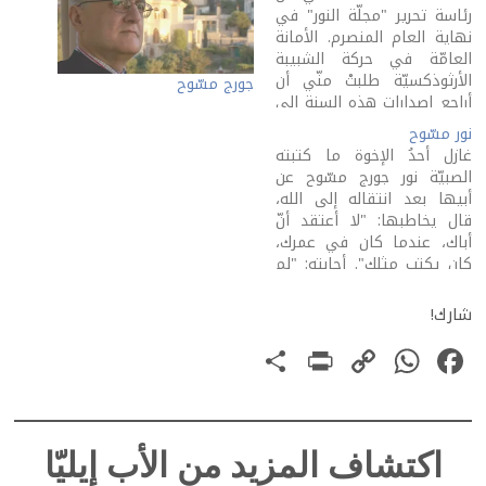
رئاسة تحرير "مجلّة النور" في
نهاية العام المنصرم. الأمانة
العامّة في حركة الشبيبة
الأرثوذكسيّة طلبتْ منّي أن
جورج مسّوح
أراجع إصدارات هذه السنة إلى
العدد الرابع الذي خُصِّص
نور مسّوح
لذكرى الأب جورج مسّوح،
غازل أحدُ الإخوة ما كتبته
صديقي الحيّ. أمس، استلمتُ
الصبيّة نور جورج مسّوح عن
العدد الخامس. عدتُ قارئًا.
أبيها بعد انتقاله إلى الله،
هذا ما بدأتُ عليه، منذ اثنتين
قال يخاطبها: "لا أعتقد أنّ
وثلاثين…
أباك، عندما كان في عمرك،
كان يكتب مثلك". أجابته: "لم
يكن لأبي أبٌ اسمُهُ جورج
مسّوح". هذا حبُّ الفتاةِ
شارك!
لأبيها، هذا حبٌّ أديبٌ يطلُّ
PrintFriendly
Share
WhatsApp
Copy
Facebook
على صفحاتٍ تنتظر. أعرف
الصبيّةَ جيّدًا.…
Link
اكتشاف المزيد من الأب إيليّا