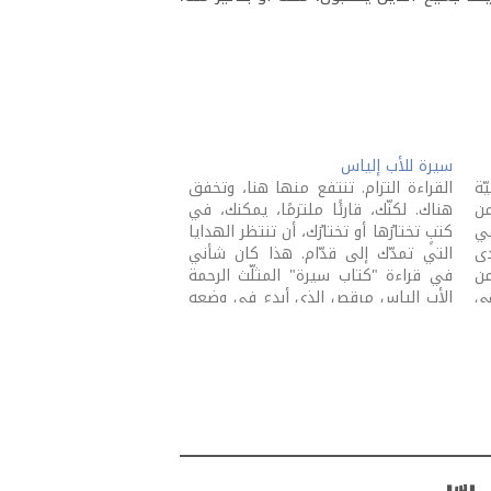
سيرة للأب إلياس
ّة
القراءة التزام. تنتفع منها هنا، وتخفق
من
هناك. لكنّك، قارئًا ملتزمًا، يمكنك، في
قي
كتبٍ تختارُها أو تختارُك، أن تنتظر الهدايا
دى
التي تمدّك إلى قدّام. هذا كان شأني
ن
في قراءة "كتاب سيرة" المثلّث الرحمة
هي
الأب إلياس مرقص الذي أبدع في وضعِهِ
ة،
قدسُ الأرشمندريت توما بيطار. أحمل
ه
قلمي اليوم لثلاثة: للشكر والدعوة
والتشجيع.…