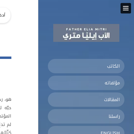
الكاتب
مؤلفاته
هو، رح
المقالات
حبّه ل
المؤتم
راسلنا
لم تدع
كتّابُ
ENGLISH