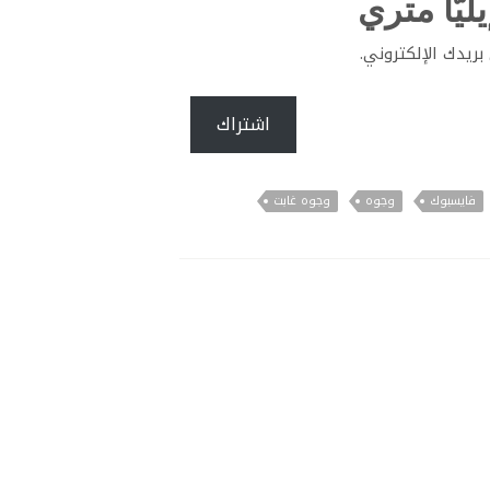
ليّا متري
ريدك الإلكتروني.
اشتراك
فايسبوك
وجوه
وجوه غابت