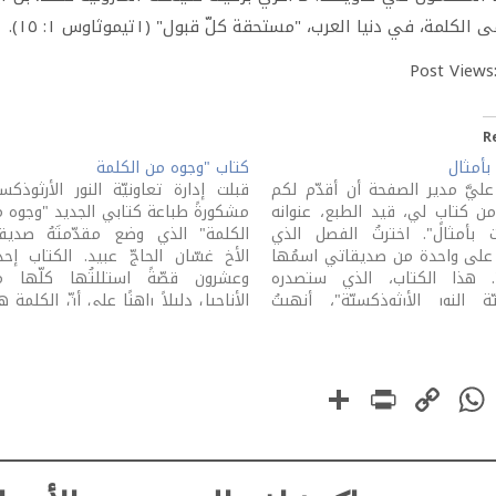
الكلمة، في دنيا العرب، "مستحقة كلّ قبول" (١تيموثاوس ١: ١٥).
Post Views
R
بأمثال
كتاب "وجوه من الكلمة
عليَّ مدير الصفحة أن أقدّم لكم
قبلت إدارة تعاونيّة النور الأرثوذكسي
من كتابٍ لي، قيد الطبع، عنوانه
مشكورةً طباعة كتابي الجديد "وجوه 
 بأمثال". اخترتُ الفصل الذي
الكلمة" الذي وضع مقدّمتَهُ صدي
 على واحدة من صديقاتي اسمُها
الأخ غسّان الحاجّ عبيد. الكتاب إح
. هذا الكتاب، الذي ستصدره
وعشرون قصّةً استللتُها كلّها م
يّة النور الأرثوذكسيّة"، أنهيتُ
الأناجيل دليلاً راهنًا على أنّ الكلمة 
كتابته في مطلع العام ٢٠١١. لكنّي لم
مرآة حياتنا، واحدًا واحدًا. العبارة السرّيّ
إلى اليوم، لسببين. أوّلهما النزف
التي تحكي عن الكتاب في شكل
ّ الذي طال.…
ومضمونه...
PrintFriendly
Share
WhatsApp
Copy
Faceboo
Link