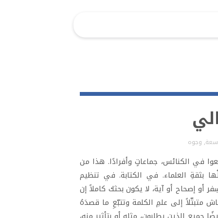
لي
ّاسعة
,
وجوه
عوا في الكنائس، جماعاتٍ وأفرادًا. هذا من
ها بثقةِ العلماء. في الكتابة. في تنظيم
ر أو إصحاح أو آية، لا يكون بحثك كاملاً إن
بتّلاً إلى علمِ الكلمة وتتبّعِ ما قصدَهُ
يضًا جميع الذين يطلبون، مثله أو بتأثير منه،