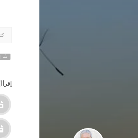
كتابة بريدك ا
الأب إي
إقرأ أي