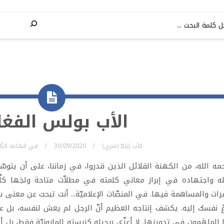
الأب بولس الفغا
الأب إيليّا (متري)
30/09/2020
في
السّاعة الت
مه الله، من الكهنة القلائل الذين قدروا، في زماننا، على أن يتوسّ
له واجتهاده في إبراز معاني كلمته في مطلاّت متاحة ولجَها كلَّ
رات والمساهمة فيها. في المنصّات الإعلاميّة... أنت تبحث عن معنى سِف
ُ نفسك إليه. يكشف إنتاجه العظيم أنّ الرجل لم يعش لنفسه، بل عاش مت
ها الملهَمون في تدوينها. لا أعزّي برحيله كنيسته المارونيّة فقط، بل أ