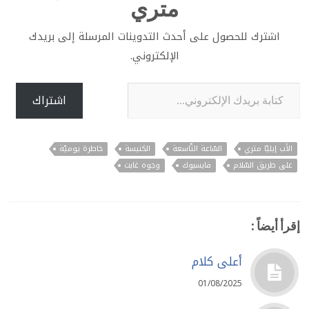
متري
اشترك للحصول على أحدث التدوينات المرسلة إلى بريدك
الإلكتروني.
كتابة بريدك الإلكتروني...
اشتراك
الأب إيليّا متري
السّاعة التّاسعة
الكنيسة
خاطرة يوميّة
على طريق السّلام
فايسبوك
وجوه غابت
إقرأ أيضاً :
أعلى كلام
01/08/2025