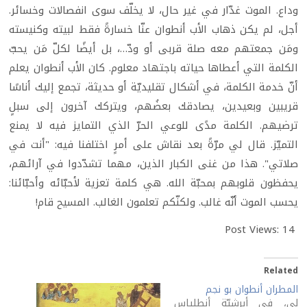
وداع. الموت غدّار في غير حال، لا يخلّف سوى انفصالات وخسائر.
أجل، لم يكن ذهاب الأب أنطوان عنّا خسارةً فقط لبيته وكنيسته
ومَن جمعتهم معه صلة قربى أو ودّ…، بل أيضًا لكلّ مَن يحبّ
الكلمة التي أعطاها حياته باجتهاد معلوم. كان الأب أنطوان يعلم
أنّ خدمة الكلمة، في أشكال تقليديّة أو حديثة، تجمع إليك أناسًا
قريبين وبعيدين، يصادقك بعضُهم، ويتركك آخرون إلى سبلٍ
ترضيهم. الكلمة مدًى للوعي الحرّ الذي التمايز فيه لا يمنع
التميّز. قال لي مرّةً بعد نقاش على أمرٍ اختلفنا فيه: "أنت في
صلاتي". هذا من غنى الكبار الذين، مهما تشدّدوا في آرائهم،
يحفظون قلوبهم بمحبّة الله. هي كلمة تعزية لأحبّائه وأحبّائنا:
يحسب الموت أنّه غالب. ولكنّكم تعلمون الغالب. المسيح قام!
Post Views:
14
Related
المطران أنطوان بو نجم
لي، في أبرشيّة أنطلياس