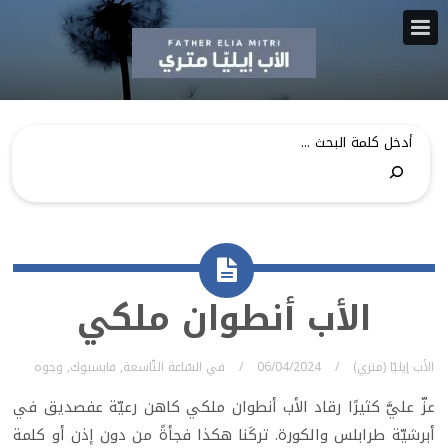
الأب أنطوان ملكي
الأب إيليّا (متري)
06/04/2024
في
السّاعة التّاسعة
,
فايسبوك
,
وجوه
عزّ عليَّ كثيرًا رقاد الأب أنطوان ملكي كاهن رعيّة عفصديق في
أبرشيّة طرابلس والكورة. تركَنا هكذا فجأةً من دون إذن أو كلمة