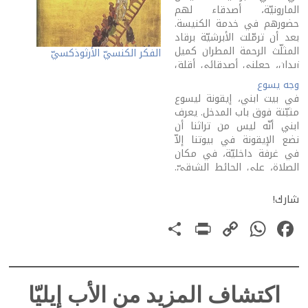
المارونيّة، أصدقاء لهم
حضورهم في خدمة الكنيسة.
بعد أن ترمّلت الأبرشيّة برقاد
المثلّث الرحمة المطران كميل
الفكر الكنسيّ الأرثوذكسيّ
زيدان، جعلني أصدقائي أقلق
لقلقهم وأفرح لفرحهم، ثمّ
وجه يسوع
أنتظر، مثلهم، هذا اليوم
في بيت ابني، إيقونة ليسوع
المبارك الذي أُقيم فيه الأب
مثبّتة فوق باب المدخل. يعرف
أنطوان بو نجم مطرانًا على
ابني أنّه ليس من تراثنا أن
هذا المدى الرسوليّ الذي
نضع الإيقونة في بيوتنا إلاّ
يجمع الجبل والبحر. قال…
في غرفة داخليّة، في مكان
الصلاة، على الحائط الشرقيّ.
ليست الإيقونة مشهدًا
للعموم، بل هي انفتاح في
شارك!
الزمان على أبدِ الذي أتانا من
PrintFriendly
Share
WhatsApp
Copy
Facebook
مشرق المشارق. ولكنّ ابني
يعتقد، مثل…
Link
اكتشاف المزيد من الأب إيليّا