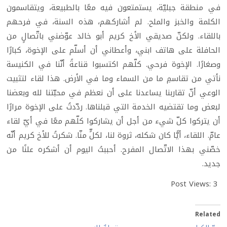
في منطقة جبليّة، يستمتعون فيه معًا بالطبيعة، ويتقاسمون
الكلمة والخبز والملح. لم أشاركهم، هذه السنة، في فرحهم
باللقاء. ولكنّ صديقي الأخ كريم أبو خالد عوّضني باتّصالٍ من
الحافلة على هاتف ابني، وأعطاني أن أسلّم على الإخوة، كبارًا
وصغارًا. الإخوة فرحي. كلّهم اكتسبوا قناعةً أنّنا في الكنيسة
نأتي من تقاسمِ ما من السماء وما في الأرض. هذا لقاء لتثبيت
الوعي أنّ تقاربنا يساعدنا على أن نعظم في محبّتنا لله وبعضنا
لبعض وما تقتضيه الخدمة التي قبلناها. ردّدتُ على الإخوة مرارًا
أن يتركوا كلّ شيء من أجل أن يشاركوا كلّهم معًا في أيّ لقاء
عامّ. اللقاء، أيًّا كان شكله، ثروة لنا، لكلٍّ منّا. شكرتُ للأخ كريم أنّه
خصّني بهذا الاتّصال المفرح. أحببتُ اليوم أن أشكره علنًا من
جديد.
Post Views:
3
Related