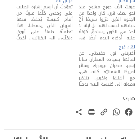
سرّ الكبار
قربانٌ لله
عرفتُ الأب جورج مسّوح منذ
تعوّدتُ أن أرسم إشارة الصليب
نحو نصف قرن. كان واحدًا من
على وجهي كلّما عبرتُ من
الإخوة الذين قرّروا سريعًا أنّ
أمام كنيسة يُحفَظ فيها
حياتهم ليست لهم، بل لإله لا
القربان الذي يحفظنا. هذا
أحدَ في الكون يستحقّ كرَمَهُ
تعلّمتُهُ طفلاً على أبويَّ.
عليه. أذكره اليوم أيضًا في
ولكنّني، إلى الكنائس، أخذتُ
ذكرى انتقاله إلى الله، أذكره
ألاحظ أنّني، أحيانًا، أصلّب،
لقاء فرح
بحزن وفرح. لا أنسى أنّ كلّ
عفوًا، في أثناء عبوري من
أخبرتني نور، حفيدتي، عن
إنسان فريد إن قلتُ أنْ ليس
أمام منزلٍ يقطنُهُ أحدُ الإخوة
لقائها بسيادة المطران سابا
بين…
المعتَبرين. اليوم، فعلتُها. كنتُ
إسبر، مطران نيويورك وسائر
مستعجلاً إلى لقاءِ شبابٍ
أميركا الشماليّة. كانت هي،
ينتظرُني معهم…
مع أهلها وآخرين، تنتظر
وصوله إلى كنيسة النبيّ يوحنّا
المعمدان في مدينة لاڤال
في مقاطعة كيبيك، كندا.
شارك!
عندما حضر السيّد المنتظَر،
PrintFriendly
Share
WhatsApp
Copy
Facebook
تقدّمت هي، وراء أبوَيها، في
خطوات عجلة، إلى أخذ بركته.
Link
بعد سلام وبعض…