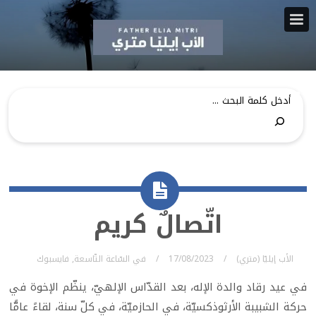
اتّصالٌ كريم
الأب إيليّا (متري)
17/08/2023
في
السّاعة التّاسعة
,
فايسبوك
في عيد رقاد والدة الإله، بعد القدّاس الإلهيّ، ينظّم الإخوة في
حركة الشبيبة الأرثوذكسيّة، في الحازميّة، في كلّ سنة، لقاءً عامًّا