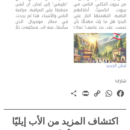
من بيروت الثكلى. الناس، في
"طريقي" إلى لبنان، أن أبقى
بيروت، انكسرتْ أحلامُهم
منطبعًا على المراقبة، مراقبة
الباقية. التهمتها النار على
الناس والأشياء. هذا لم يحدث.
البحر! هل ما زلتَ مهتمًّا بأن
في مطار مونتريال الذي
تمشي على بحر عاصف؟ تعال!
سأنتقل منه إلى فرنكفورت ثمّ
لن تجد اليوم، في أيّ مكان
إلى بيروت، بدت عيناي كما لو
آخر في الأرض، بحرًا، مثل بحرنا،
أنّهما قد وصلتا إلى مدينتي
ضربته عاصفة من النار! تعال
قبلي. ليست عيناي من حجر.
أطفئ بحر بيروت! بيروت
ليس قلبي من جماد. أحمل
تنتظر…
أيّام سفري…
لبنان الجديد
شارك!
PrintFriendly
Share
WhatsApp
Copy
Facebook
Link
اكتشاف المزيد من الأب إيليّا