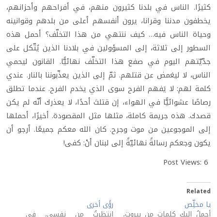
كثيرًا. الناس في بلدنا كثيرون منهم، في أفراحهم وأحزانهم،
يخطفون مدننا وقرانا، يرون أنفسهم أعلى من بلدهم وقوانينه
وحياة الناس فيه… كيف ننتهي من هذا التخلّف؟ أحمل هذه
السطور إلى ثلاثة، إلى المسؤولين في بلادنا الذين يُتّكل على
جدّيّتهم اليوم في صفع هذا التخلّف نهائيًّا. القانون ليحمي
الناس، لا ليغمض عن قتلهم. ثمّ إلى الذين يعذّبوننا بالنار. عندي
كلمة لهم: لا يَفهم الفرح سوى الذي يخدم الفرح. عندما تطلق
رصاصًا عشوائيًّا في الهواء، إن قتلتَ أحدًا، لا يعذرك أنّه لم يكن
قصدك. هذه جريمة كاملة، مثلها مثل المقصودة. أخيرًا، أحملها
إلى الموجوعين من موت وجرح. كان الله معكم جميعًا. أرجو أن
يكون وجعكم رسالةً نهائيّةً إلى لبنان أنْ: كفى!
Post Views:
6
Related
يا مخلِّص
رؤًى أخرى
أحملُ إليك كلماتٍ من بيروت،
انتظرتُ من نفسي، في