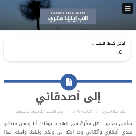
إلى أصدقائي
الأب إيليّا (متري)
31/07/2020
في
السّاعة التّاسعة
,
فايسبوك
سألني صديق: "هل فكّرتَ في الهجرة يومًا؟". أنا إنسان مثلكم.
عندي أفكاري وأثقالي وما أحبّه لي ولكم ولبلدنا وأهله. هذا