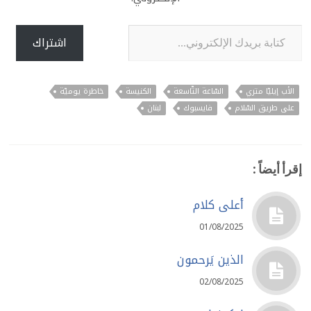
كتابة بريدك الإلكتروني...
اشتراك
الأب إيليّا متري
السّاعة التّاسعة
الكنيسة
خاطرة يوميّة
على طريق السّلام
فايسبوك
لبنان
إقرأ أيضاً :
أعلى كلام
01/08/2025
الذين يَرحمون
02/08/2025