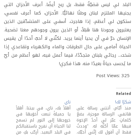
البلد لي ليس قضيّةً فقط، بل ربح أيضًا. أعرف الأحزان التي
يجنيها الملتزم لبنان وطنًا نهائيًّا. الأحزان، كما أعرف نفسي،
ستكون لي أعظم، إذا هاجرت. أسفي على المتشدّقين الذين
يعتبرون وجودنا هنا هَبَلاً، أو الذين يرون وجودهم معنا تضحية.
الإنسان حرّ في أن يحيا أينما يريد. لكنّني لا أحبّ أحدًا أن يقيس
الحياة أمامي على حال الطرقات والماء والكهرباء وتقاعدي إذا
شخت... رجائي بلبنان متجدّدًا، فيما أعمل فيه، لهو أعظم من أيّ
ما يُحسب حياةً بعيدًا منه. هذا فكري!
Post Views:
325
Related
شكرًا لك!
ناي
منذ أيّام، أتتني رسالة على
أهلاً بك، ناي، في بيتنا. أهلاً
هاتفي. الرسالة موجزة، بضعُ
يا جميلةً تبعت أخوَيها في
كلماتٍ عبّر لي أحدُ الإخوة
خروجها إلى النور. لم تسمح
فيها عمّا أكنّه له. "وددتُ
لنا الحياة أن نفرح باستقبالكم
فقط أن أقول لك إنّني أحبّك.
في البلد البعيد. أرحّب بكِ من