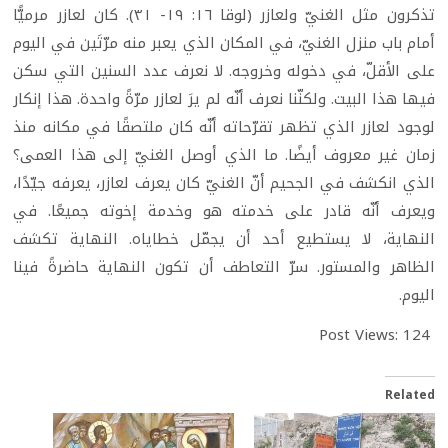
تذكرون مثل الغنيّ ولعازر (لوقا ١٦: ١٩- ٣١). كان لعازر مرميًّا
أمام باب منزل الغنيّ، في المكان الذي يعبر منه مرّتَين في اليوم
على الأقلّ، في دخوله وخروجه. لا نعرف عدد السنين التي سكن
فيها هذا البيت. ولكنّنا نعرف أنّه لم يرَ لعازر مرّةً واحدة. هذا إنكار
لوجود لعازر الذي تظهر تقرّحاته أنّه كان ملتصقًا في مكانه منذ
زمان غير معروف أيضًا. ما الذي أوصل الغنيّ إلى هذا العمى؟
الذي انكشف في الجحيم أنّ الغنيّ كان يعرف لعازر، يعرفه جيّدًا،
ويعرف أنّه قادر على خدمته هو وخدمة إخوته جميعًا. في
النهاية، لا يستطيع أحد أن يجمّل خطاياه. النهاية تكشف
الظاهر والمستور. سرّ التعاطف أن تكون النهاية حاضرةً فينا
اليوم.
Post Views:
124
Related