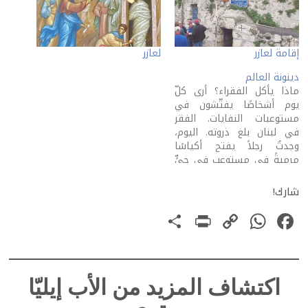
إقامة لعازر
لعازر
دينونة العالم
ماذا يأكل الفقراء؟ أرى كلّ
يوم أشخاصًا يفتّشون في
مستوعبات النفايات. الفقر
في لبنان بلغ ذروته. اليوم،
وجدتُ رجلاً يفتح أكياسًا
مرميةً في مستوعب في حيٍّ
عبرتُ فيه. أعرف الرجل من
بعيد. عندما لمحني، أنزل
شارك!
وجهه في المستوعب. صار
PrintFriendly
Share
WhatsApp
Copy
Facebook
كلُّهُ ظهرًا! احترمتُ إرادته،
وأدرتُ له ظهري! لا أعرف ما
Link
الذي…
اكتشاف المزيد من الأب إيليّا