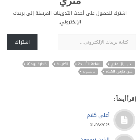
متري
اشترك للحصول على أحدث التدوينات المرسلة إلى بريدك
الإلكتروني.
كتابة بريدك الإلكتروني...
اشتراك
الأب إيليّا متري
السّاعة التّاسعة
الكنيسة
خاطرة يوميّة
على طريق السّلام
فايسبوك
إقرأ أيضاً :
أعلى كلام
01/08/2025
الذين يَرحمون