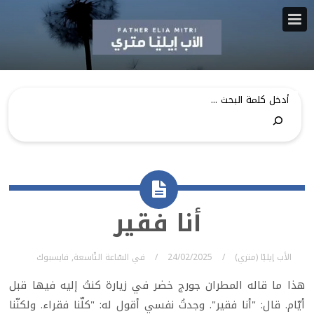
أنا فقير
الأب إيليّا (متري)
24/02/2025
في
السّاعة التّاسعة
,
فايسبوك
هذا ما قاله المطران جورج خضر في زيارة كنتُ إليه فيها قبل
أيّام. قال: "أنا فقير". وجدتُ نفسي أقول له: "كلّنا فقراء. ولكنّنا