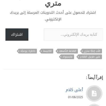
متري
اشترك للحصول على أحدث التدوينات المرسلة إلى بريدك
الإلكتروني.
كتابة بريدك الإلكتروني...
اشتراك
الأب إيليّا متري
السّاعة التّاسعة
الكنيسة
خاطرة يوميّة
على طريق السّلام
فايسبوك
إقرأ أيضاً :
أعلى كلام
01/08/2025