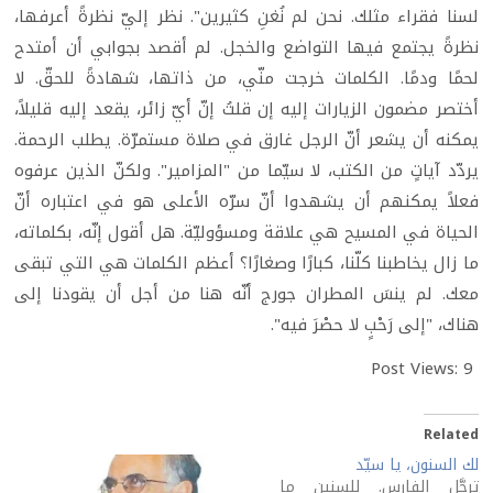
لسنا فقراء مثلك. نحن لم نُغنِ كثيرين". نظر إليّ نظرةً أعرفها،
نظرةً يجتمع فيها التواضع والخجل. لم أقصد بجوابي أن أمتدح
لحمًا ودمًا. الكلمات خرجت منّي، من ذاتها، شهادةً للحقّ. لا
أختصر مضمون الزيارات إليه إن قلتُ إنّ أيّ زائر، يقعد إليه قليلاً،
يمكنه أن يشعر أنّ الرجل غارق في صلاة مستمرّة. يطلب الرحمة.
يردّد آياتٍ من الكتب، لا سيّما من "المزامير". ولكنّ الذين عرفوه
فعلاً يمكنهم أن يشهدوا أنّ سرّه الأعلى هو في اعتباره أنّ
الحياة في المسيح هي علاقة ومسؤوليّة. هل أقول إنّه، بكلماته،
ما زال يخاطبنا كلّنا، كبارًا وصغارًا؟ أعظم الكلمات هي التي تبقى
معك. لم ينسَ المطران جورج أنّه هنا من أجل أن يقودنا إلى
هناك، "إلى رَحْبٍ لا حصْرَ فيه".
Post Views:
9
Related
لك السنون، يا سيّد
ترجَّل الفارس. للسنين ما