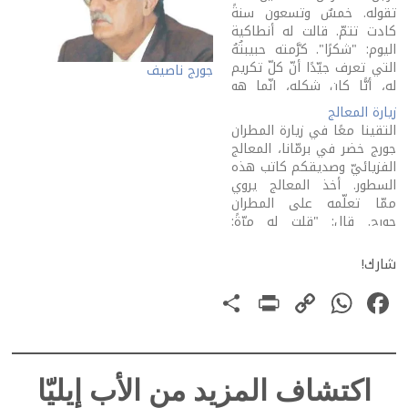
تقوله. خمسٌ وتسعون سنةً
كادت تتمّ. قالت له أنطاكية
اليوم: "شكرًا". كرَّمته حبيبتُهُ
التي تعرف جيّدًا أنّ كلّ تكريم
جورج ناصيف
له، أيًّا كان شكله، إنّما هو
تعبير. عمَّ يعبِّر تكريم المطران
زيارة المعالج
جورج خضر، الفارس الذي قرَّر
التقينا معًا في زيارة المطران
أن يترجَّل؟ قم إليه، واسأله.
جورج خضر في برمّانا، المعالج
جوابه معروف. لن يخفيه عنك.
الفزيائيّ وصديقكم كاتب هذه
سيقول…
السطور. أخذ المعالج يروي
ممّا تعلّمه على المطران
جورج. قال: "قلت له مرّةً:
"الجسد مائت، ولكنّ النفس
خالدة". أجابني: بل النفس
شارك!
مخلَّدة". قاطعه المطران
PrintFriendly
Share
WhatsApp
Copy
Facebook
الحاضر بقوله: "هذه اللفظة
"مخلَّدة" تردّ على أفلاطون
Link
(أي الذي قال: النفس…
اكتشاف المزيد من الأب إيليّا