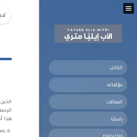
الكاتب
مؤلفاته
الذين 
المقالات
الرحمة
هذا أم
راسلنا
ws:
0
ENGLISH