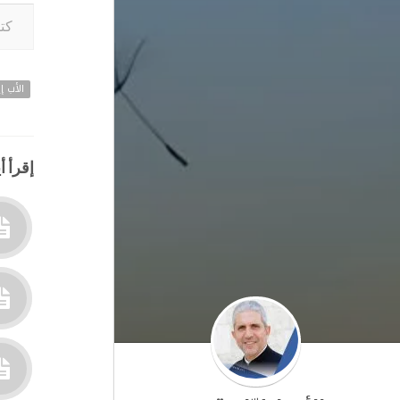
كتابة بريدك ا
الأب إي
إقرأ أي