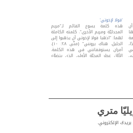
'قولا لإخوتي'
أن
هذه كلمة يسوع القائم لـ"مريم
ها
المجدليّة ومريم الأخرى". كلمته الكاملة
مة
لهما: "اذهبا قولا لإخوتي أن يذهبوا إلى
ا،
الجليل. هناك يرونني" (متّى ٢٨: ١٠).
هي
أمران يستوقفانني في هذه الكلمة.
لى
الأوّل عطر المحبّة الأولى الذي يتضوّع
يد
منها. الجليل هي المنطقة التي انطلق
يسوعُ فيها في اختيار تلاميذه. الذين
أنكروه وهربوا خوفًا يوم…
ليّا متري
ريدك الإلكتروني.