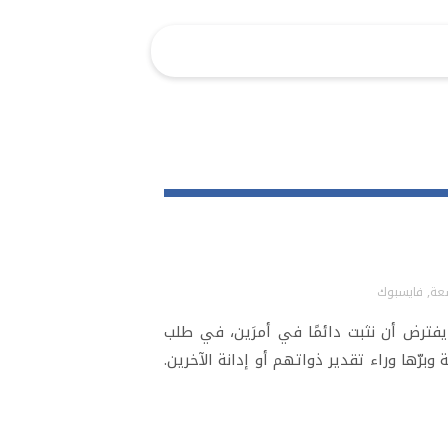
سعة
,
فايسبوك
يفترض أن نثبت دائمًا في أمرَين، في طلب
برّها وراء تقدير ذواتهم أو إدانة الآخرين.