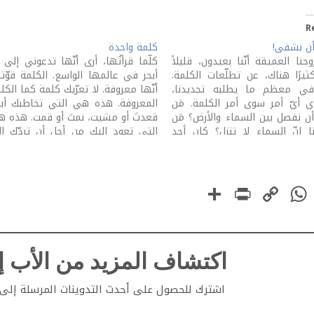
R
 أن نشفى!
كلمة واحدة
حنا العميقة أنّنا بعيدون، قليلاً
كلّما قرأتُها، أرى أنّها تدعوني إلى 
ثيرًا هناك، عن تطلّعات الكلمة.
أبحر في عالمها الواسع. الكلمة قوّت
 في معظم ما يطلبه تجديدنا،
أنّها معروفة. لا تعرّيك كلمة كما الكل
 أيّ أمر سوى أمر الكلمة. مَن
المعروفة. هذه هي التي تخاطبك أبدً
 أن نفصل بين السماء والأرض؟ مَن
قعدتَ أو مشيت، نمتَ أو قمت. هذه 
ا إنّ السماء لا تنزل؟ كان أحد
التي تعود إليك من أجل أن تردّك إ
ي، قبل أن يأخذ موقعًا متقدِّمًا
معموديّتك، تعرّيك، وتهديك من جد
سته، ينتقد الذين…
بياض ثوبك. هذه…
PrintFriendly
Share
WhatsApp
Copy
Faceboo
Link
اكتشاف المزيد من الأب إي
اشترك للحصول على أحدث التدوينات المرسلة إلى ب