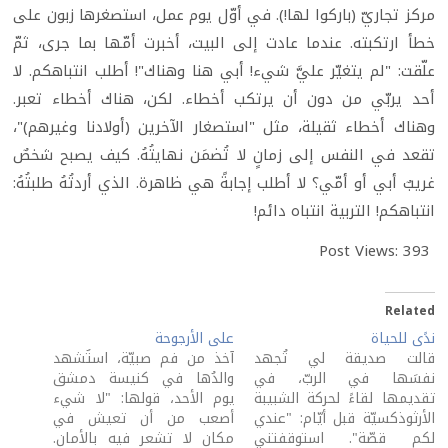
مركز تجاريّ (باركوا لها!). في أوّل يوم عمل، استصغرها زبون على
خطأ ارتكبته. عندما عادت إلى البيت، أخبرت أمّها بما جرى، ثمّ
علّقت: "لم يتغيّر عليَّ شيء! أبي هنا وهناك"! أطلب انتباهكم. لا
أحد يربّي من دون أن يرتكب أخطاء. لكن، هناك أخطاء تعبر.
وهناك أخطاء ثقيلة، مثل "استصغار الآخرين (أولادنا وغيرهم)"،
تقعد في النفس إلى زمانٍ لا تُضمَن نهايتُهُ. كيف يصبح شخصٌ
غريبٌ أبي أو أمّي؟ لا أطلب إجابةً هي ظاهرة. الذي أردتُهُ طلبتُهُ:
انتباهكم! التربية انتباه دائم!
Post Views:
393
Related
ندًى للحياة
على الأرجوحة
قالت صديقة لي تُجهد
آخذ من فم صبيّة، استُشهد
نفسَها في الربّ، في
والدُها في كنيسة دمشق
تقديمها لقاءً لحركة الشبيبة
يوم الأحد، قولها: "لا شيء
الأرثوذكسيّة قبل أيّام: "عندي
أصعب من أن تعيش في
لكم قصّة". استوقفتني
مكان لا تشعر فيه بالأمان.