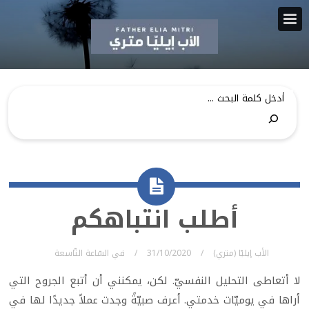
أطلب انتباهكم
الأب إيليّا (متري)
31/10/2020
في
السّاعة التّاسعة
لا أتعاطى التحليل النفسيّ. لكن، يمكنني أن أتبع الجروح التي
أراها في يوميّات خدمتي. أعرف صبيّةً وجدت عملاً جديدًا لها في