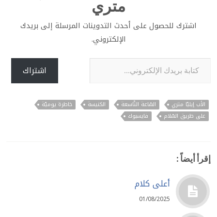
متري
اشترك للحصول على أحدث التدوينات المرسلة إلى بريدك
الإلكتروني.
كتابة بريدك الإلكتروني...
اشتراك
الأب إيليّا متري
السّاعة التّاسعة
الكنيسة
خاطرة يوميّة
على طريق السّلام
فايسبوك
إقرأ أيضاً :
أعلى كلام
01/08/2025