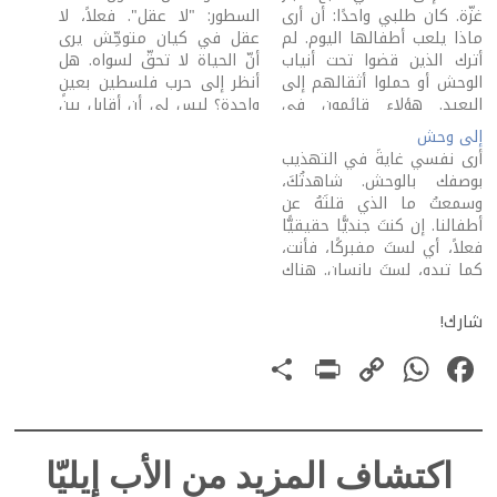
غزّة. كان طلبي واحدًا: أن أرى
السطور: "لا عقل". فعلاً، لا
ماذا يلعب أطفالها اليوم. لم
عقل في كيان متوحِّش يرى
أترك الذين قضوا تحت أنياب
أنّ الحياة لا تحقّ لسواه. هل
الوحش أو حملوا أثقالهم إلى
أنظر إلى حرب فلسطين بعينٍ
البعيد. هؤلاء قائمون في
واحدة؟ ليس لي أن أقابل بين
قلبي دائمًا. تابعتُ أخبارًا عن
الوحش والضحيّة. أتكلّم على
إلى وحش
الألعاب التي تساعد الطفل
الجنون الذي أثارته في الوحش
أرى نفسي غايةً في التهذيب
على أن يكون ذا بأس وكرامة.
صفعة حماس التي ستبقى
بوصفك بالوحش. شاهدتُكَ،
كتبتُ لكم قبلاً عن فتيات…
علامتها ما دام للوحش وجه.
وسمعتُ ما الذي قلتَهُ عن
…
أطفالنا. إن كنتَ جنديًّا حقيقيًّا
فعلاً، أي لستَ مفبركًا، فأنت،
كما تبدو، لستَ بإنسان. هناك
لفظة بشعة لم تخترعها لغات
الأرض لأمثالك بعد. قلتَ جهارًا
شارك!
إنّك "ربّما قتلتَ طفلةً عمرها
PrintFriendly
Share
WhatsApp
Copy
Facebook
اثنتا عشرة سنة". بدوتَ غيرَ
راضٍ بالجريمة.…
Link
اكتشاف المزيد من الأب إيليّا