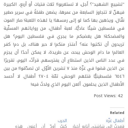
"تشييع الشهيد"؟ أجل، لا تستغربوا! ثلاث فتيات أو أربع، الكبيرة
فيهنّ لا تتجاوز السابعة من عمرها، يضعن طفلةً في سرير صغير
نقّال، ويذهبن بها كما لو إلى رمسها! يا لهذه اللعبة! صار الموت
في فلسطين شيئًا عاديًّا، لعبة أطفال، من رواياتهم المسلّية
والمضحكة! هل يغضبكم ما يجري في فلسطين اليوم؟ هل
تريدون أن تكتبوا عنه؟ أعتذر منكم! لا حبر هناك، بل دم! كفر
العالم! ما دام الوحش يبحث عن طريدة، لا يمكن أحدًا أن يجزم
في عدد الناس الذين استطاع أن يفترسهم. قرأتُ، اليوم، تقريرًا
عن الذين قضوا في غزّة منذ ٧ تشرين الأوّل. لن تصدّقوا! من بين
٦٥٤٦ فلسطينيًّا قتلهم الوحش، ثمّة ٢٧٠٤ أطفال. لا أحسد
الأطفال الذين يحلمون. ألعن اليوم الذي ولدتُ فيه!
Post Views:
42
Related
أطفال غزّة
الحرب
قعدتُ إلى شاشتي أتابع أخبار
كنتُ أودّ أن أعنون هذه