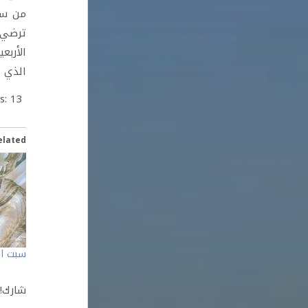
من سما
ترضي ا
الأربع
الذي أ
s:
13
elated
سبت ال
شارك!