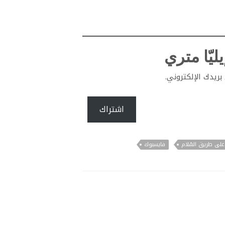
ليّا متري
ريدك الإلكتروني.
اشتراك
على طريق السّلام
فايسبوك