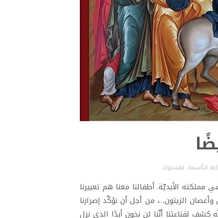
ًا
اعة التّاسعة
,
فايسبوك
 في مملكته الأبديّة. أطفالنا معنا هم تعبيرنا
ل وأغصان الزيتون…، من أجل أن نؤكّد إصرارنا
 كشف لقناعتنا أنّنا لن نخون أبدًا الذي نزل