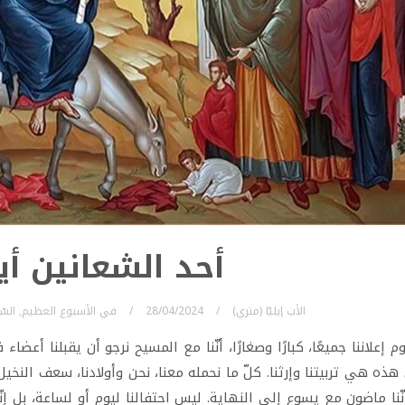
أحد الشعانين أيض
الأب إيليّا (متري)
28/04/2024
في
الأسبوع العظيم
,
السّ
م إعلاننا جميعًا، كبارًا وصغارًا، أنّنا مع المسيح نرجو أن يقبلنا أعضاء
 هذه هي تربيتنا وإرثنا. كلّ ما نحمله معنا، نحن وأولادنا، سعف النخي
ّنا ماضون مع يسوع إلى النهاية. ليس احتفالنا ليوم أو لساعة، بل إنّه