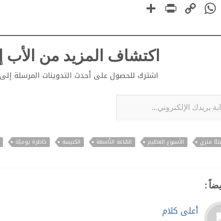
PrintFriendly
Share
WhatsApp
Copy
Faceboo
Link
اكتشاف المزيد من الأب إي
اشترك للحصول على أحدث التدوينات المرسلة إلى ب
لإلكتروني...
ليّا متري
الأسبوع العظيم
السّاعة التّاسعة
الكنيسة
خاطرة يوميّة
ضاً :
أعلى كلام