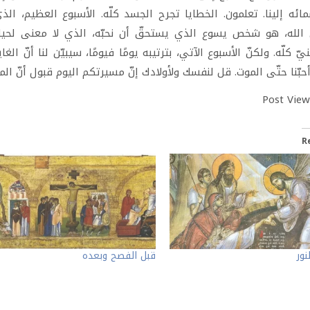
ئه إلينا. تعلمون. الخطايا تجرح الجسد كلّه. الأسبوع العظيم، الذي
لله، هو شخص يسوع الذي يستحقّ أن نحبّه، الذي لا معنى لحياتنا
ينيّ كلّه. ولكنّ الأسبوع الآتي، بترتيبه يومًا فيومًا، سيبيّن لنا أنّ
حبّنا حتّى الموت. قل لنفسك ولأولادك إنّ مسيرتكم اليوم قبول أنّ ال
Post View
R
نور
قبل الفصح وبعده